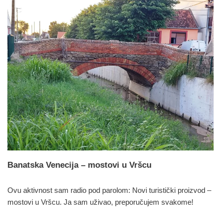
Banatska Venecija – mostovi u Vršcu
Ovu aktivnost sam radio pod parolom: Novi turistički proizvod –
mostovi u Vršcu. Ja sam uživao, preporučujem svakome!