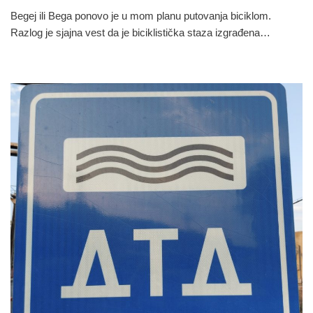
Begej ili Bega ponovo je u mom planu putovanja biciklom.
Razlog je sjajna vest da je biciklistička staza izgrađena…