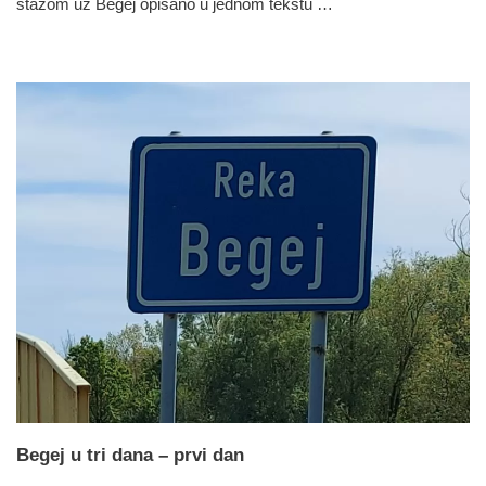
stazom uz Begej opisano u jednom tekstu …
Begej u tri dana – prvi dan