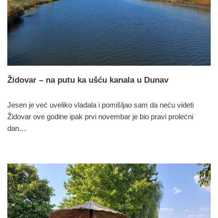
Židovar – na putu ka ušću kanala u Dunav
Jesen je već uveliko vladala i pomišljao sam da neću videti
Židovar ove godine ipak prvi novembar je bio pravi prolećni
dan…