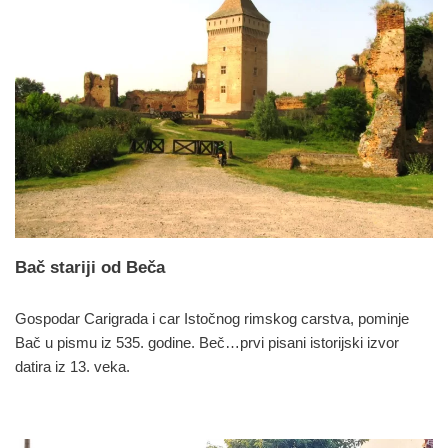
Bač stariji od Beča
Gospodar Carigrada i car Istočnog rimskog carstva, pominje
Bač u pismu iz 535. godine. Beč…prvi pisani istorijski izvor
datira iz 13. veka.