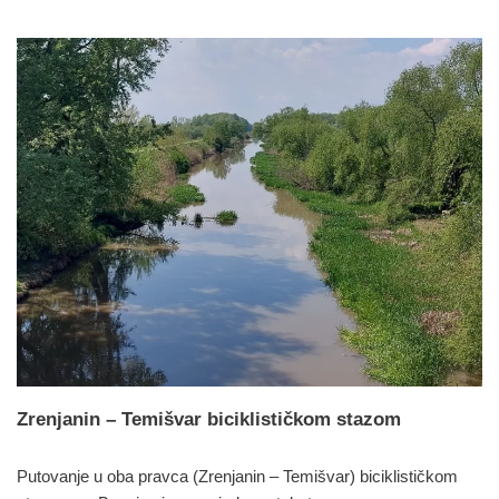
Zrenjanin – Temišvar biciklističkom stazom
Putovanje u oba pravca (Zrenjanin – Temišvar) biciklističkom