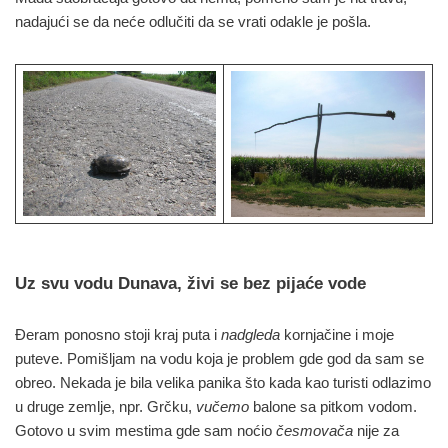
nadajući se da neće odlučiti da se vrati odakle je pošla.
Uz svu vodu Dunava, živi se bez pijaće vode
Đeram ponosno stoji kraj puta i
nadgleda
kornjačine i moje
puteve. Pomišljam na vodu koja je problem gde god da sam se
obreo. Nekada je bila velika panika što kada kao turisti odlazimo
u druge zemlje, npr. Grčku,
vučemo
balone sa pitkom vodom.
Gotovo u svim mestima gde sam noćio
česmovača
nije za