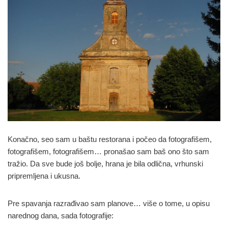
Konačno, seo sam u baštu restorana i počeo da fotografišem,
fotografišem, fotografišem… pronašao sam baš ono što sam
tražio. Da sve bude još bolje, hrana je bila odlična, vrhunski
pripremljena i ukusna.
Pre spavanja razrađivao sam planove… više o tome, u opisu
narednog dana, sada fotografije: