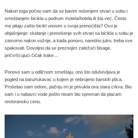
Nakon toga počeo sam da se bavim nošenjem stvari u sobu i
smeštanjem bicikla u podrum motela/hotela ili šta već. Često
me pitaju zašto bicikl unosim u svoja prenoćišta? Ovo je
objašnjenje: skidanje i prenošenje svih stvari sa bicikla u sobu je
zamorno nakon vožnje, a kada ponovo, naredno jutro, treba sve
spakovati. Dovoljno da se preznojim zatežući bisage,
pričvršćujući čičak trake…
Ponovo sam u odličnom smeštaju, ono što oduševljava je
pogled na baru/rukavac u kojem je nebrojeno barskih ptica.
Prošetao sam selom, pažnju mi je privukla ova stara crkva. Bio
sam i u nabavci vode pošto nisam bio spreman da plaćam
restoransku cenu.