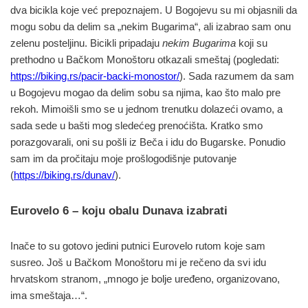
dva bicikla koje već prepoznajem. U Bogojevu su mi objasnili da
mogu sobu da delim sa „nekim Bugarima“, ali izabrao sam onu
zelenu posteljinu. Bicikli pripadaju
nekim Bugarima
koji su
prethodno u Bačkom Monoštoru otkazali smeštaj (pogledati:
https://biking.rs/pacir-backi-monostor/
). Sada razumem da sam
u Bogojevu mogao da delim sobu sa njima, kao što malo pre
rekoh. Mimoišli smo se u jednom trenutku dolazeći ovamo, a
sada sede u bašti mog sledećeg prenoćišta. Kratko smo
porazgovarali, oni su pošli iz Beča i idu do Bugarske. Ponudio
sam im da pročitaju moje prošlogodišnje putovanje
(
https://biking.rs/dunav/
).
Eurovelo 6 – koju obalu Dunava izabrati
Inače to su gotovo jedini putnici Eurovelo rutom koje sam
susreo. Još u Bačkom Monoštoru mi je rečeno da svi idu
hrvatskom stranom, „mnogo je bolje uređeno, organizovano,
ima smeštaja…“.