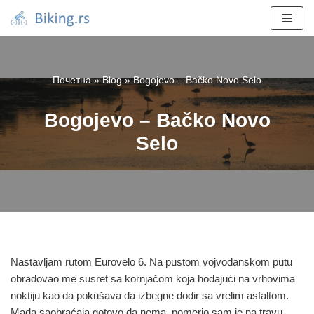
Skoči
na
sadržaj
Почетна
»
Blog
»
Bogojevo – Bačko Novo Selo
Bogojevo – Bačko Novo
Selo
Nastavljam rutom Eurovelo 6. Na pustom vojvođanskom putu
obradovao me susret sa kornjačom koja hodajući na vrhovima
noktiju kao da pokušava da izbegne dodir sa vrelim asfaltom.
Mada saobraćaja gotovo da nema, pomerio sam je na travu,