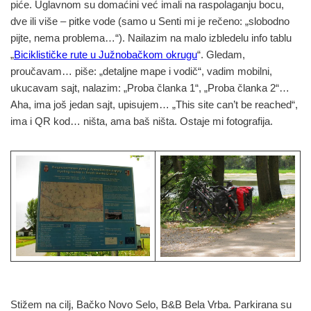
piće. Uglavnom su domaćini već imali na raspolaganju bocu,
dve ili više – pitke vode (samo u Senti mi je rečeno: „slobodno
pijte, nema problema…“). Nailazim na malo izbledelu info tablu
„
Biciklističke rute u Južnobačkom okrugu
“. Gledam,
proučavam… piše: „detaljne mape i vodič“, vadim mobilni,
ukucavam sajt, nalazim: „Proba članka 1“, „Proba članka 2“…
Aha, ima još jedan sajt, upisujem… „This site can’t be reached“,
ima i QR kod… ništa, ama baš ništa. Ostaje mi fotografija.
Stižem na cilj, Bačko Novo Selo, B&B Bela Vrba. Parkirana su