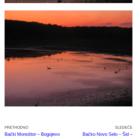
PRETHODNO
SLEDEĆE
Bački Monoštor – Bogojevo
Bačko Novo Selo – Šid –